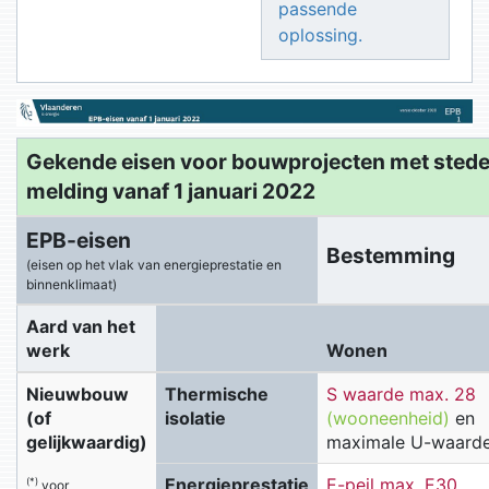
passende
oplossing.
Gekende eisen voor bouwprojecten met sted
melding vanaf 1 januari 2022
EPB-eisen
Bestemming
(eisen op het vlak van energieprestatie en
binnenklimaat)
Aard van het
werk
Wonen
Nieuwbouw
Thermische
S waarde max. 28
(of
isolatie
(wooneenheid)
en
gelijkwaardig)
maximale U-waard
Energieprestatie
E-peil max. E30
(*)
voor