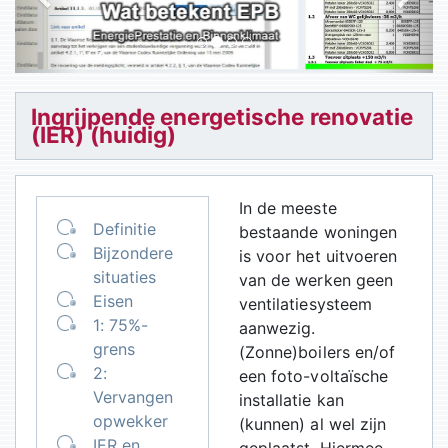
i
o
u
s
Ingrijpende energetische renovatie
(IER) (huidig)
In de meeste
Definitie
bestaande woningen
Bijzondere
is voor het uitvoeren
situaties
van de werken geen
Eisen
ventilatiesysteem
1: 75%-
aanwezig.
grens
(Zonne)boilers en/of
2:
een foto-voltaïsche
Vervangen
installatie kan
opwekker
(kunnen) al wel zijn
IER en
geplaatst. Hiermee