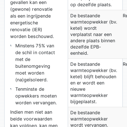
gevallen kan een
op dezelfde plaats.
(gewone) renovatie
De bestaande
R
als een ingrijpende
warmteopwekker (bv.
energetische
ketel) wordt
renovatie (IER)
verplaatst naar een
worden beschouwd.
andere plaats binnen
Minstens 75% van
dezelfde EPB-
de schil in contact
eenheid.
met de
De bestaande
R
buitenomgeving
warmteopwekker (bv.
moet worden
ketel) blijft behouden
(na)geïsoleerd.
en er wordt een
Tenminste de
nieuwe
warmteopwekker
opwekkers moeten
bijgeplaatst.
worden vervangen.
Indien men niet aan
De bestaande
beide voorwaarden
warmteopwekker
wordt vervangen.
kan voldoen, kan men