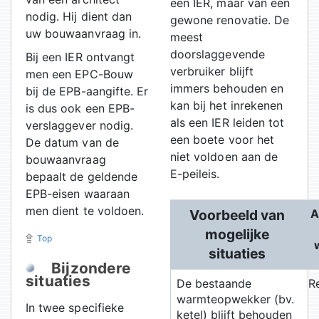
een IER, maar van een
nodig. Hij dient dan
gewone renovatie. De
uw bouwaanvraag in.
meest
doorslaggevende
Bij een IER ontvangt
verbruiker blijft
men een EPC-Bouw
immers behouden en
bij de EPB-aangifte. Er
kan bij het inrekenen
is dus ook een EPB-
als een IER leiden tot
verslaggever nodig.
een boete voor het
De datum van de
niet voldoen aan de
bouwaanvraag
E-peileis.
bepaalt de geldende
EPB-eisen waaraan
men dient te voldoen.
Voorbeeld van
A
mogelijke
Top
situaties
Bijzondere
situaties
De bestaande
R
warmteopwekker (bv.
In twee specifieke
ketel) blijft behouden