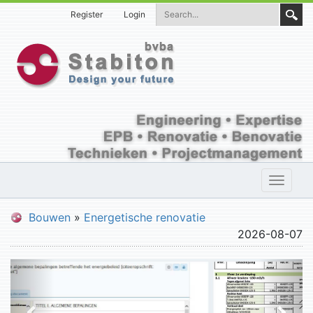
Register
Login
Toggle
naviga
Bouwen
»
Energetische renovatie
2026-08-07
P
N
r
e
e
x
v
t