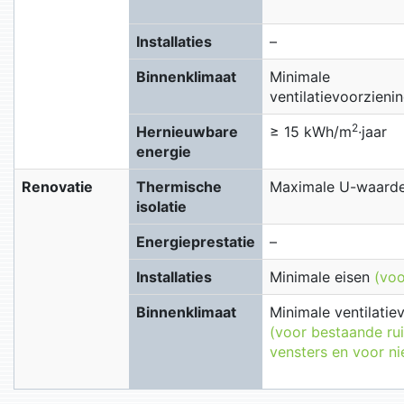
Installaties
–
Binnenklimaat
Minimale
ventilatievoorzieni
2
Hernieuwbare
≥ 15 kWh/m
∙jaar
energie
Renovatie
Thermische
Maximale U-waarden
isolatie
Energieprestatie
–
Installaties
Minimale eisen
(voo
Binnenklimaat
Minimale ventilatie
(voor bestaande ru
vensters en voor n