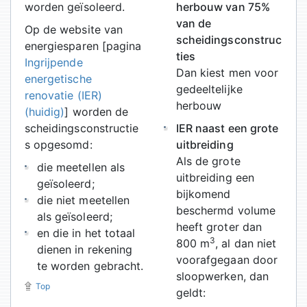
worden geïsoleerd.
herbouw van 75%
van de
Op de website van
scheidingsconstruc
energiesparen [pagina
ties
Ingrijpende
Dan kiest men voor
energetische
gedeeltelijke
renovatie (IER)
herbouw
(huidig)
] worden de
scheidingsconstructie
IER naast een grote
s opgesomd:
uitbreiding
Als de grote
die meetellen als
uitbreiding een
geïsoleerd;
bijkomend
die niet meetellen
beschermd volume
als geïsoleerd;
heeft groter dan
en die in het totaal
3
800 m
, al dan niet
dienen in rekening
voorafgegaan door
te worden gebracht.
sloopwerken, dan
Top
geldt: