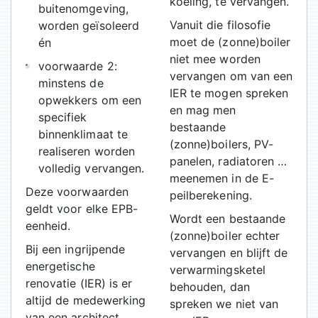
koeling, te vervangen.
buitenomgeving,
Vanuit die filosofie
worden geïsoleerd
moet de (zonne)boiler
én
niet mee worden
voorwaarde 2:
vervangen om van een
minstens de
IER te mogen spreken
opwekkers om een
en mag men
specifiek
bestaande
binnenklimaat te
(zonne)boilers, PV-
realiseren worden
panelen, radiatoren …
volledig vervangen.
meenemen in de E-
Deze voorwaarden
peilberekening.
geldt voor elke EPB-
Wordt een bestaande
eenheid.
(zonne)boiler echter
Bij een ingrijpende
vervangen en blijft de
energetische
verwarmingsketel
renovatie (IER) is er
behouden, dan
altijd de medewerking
spreken we niet van
van een architect