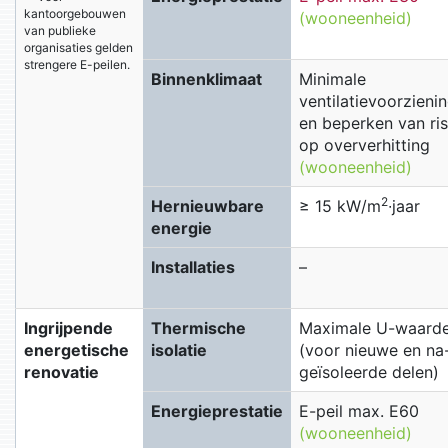
kantoorgebouwen
(wooneenheid)
van publieke
organisaties gelden
strengere E-peilen.
Binnenklimaat
Minimale
ventilatievoorzieni
en beperken van ris
op oververhitting
(wooneenheid)
2
Hernieuwbare
≥ 15 kW/m
∙jaar
energie
Installaties
–
Ingrijpende
Thermische
Maximale U-waard
energetische
isolatie
(voor nieuwe en na
renovatie
geïsoleerde delen)
Energieprestatie
E-peil max. E60
(wooneenheid)