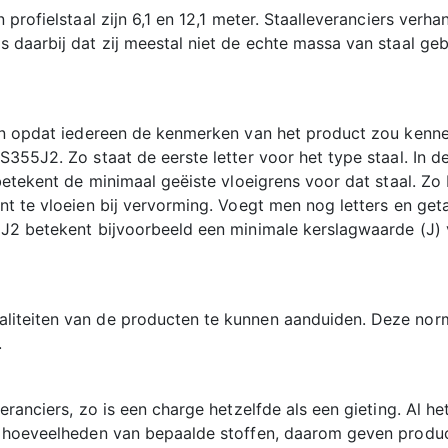
 profielstaal zijn 6,1 en 12,1 meter. Staalleveranciers ver
 daarbij dat zij meestal niet de echte massa van staal ge
en opdat iedereen de kenmerken van het product zou kennen
S355J2. Zo staat de eerste letter voor het type staal. In
betekent de minimaal geëiste vloeigrens voor dat staal. Zo 
t te vloeien bij vervorming. Voegt men nog letters en getal
 J2 betekent bijvoorbeeld een minimale kerslagwaarde (J) 
liteiten van de producten te kunnen aanduiden. Deze norm
.
ranciers, zo is een charge hetzelfde als een gieting. Al het
de hoeveelheden van bepaalde stoffen, daarom geven produ