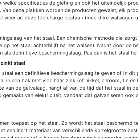
k welke specificaties de gieting en ook het uiteindelijk pr
 Van deze plakken worden de producten gewalst, elk prod
l weer uit dezelfde charge bestaan (meerdere walsingen ui
rmingslaag van het staal. Een chemische methode die zorgt
 op het staal achterblijft na het walsen). Nadat door de bei
n als definitieve beschermingslaag. Pas dan is het staal he
zinkt staal
staal een definitieve beschermingslaag te geven of in dit 
al in een bak met vloeibaar zink (of nikkel, chroom, tin en
 van de galvalaag, hangt af van de tijd dat het staal in d
gemaakt van elektriciteit, vandaar dat galvaniseren ook we
men toepast op het staal. Zo wordt het staal beschermd te
t een inert materiaal van verschillende korrelgrootte bestr
elemaal gereinigd is kan de beschermingslaag worden aang