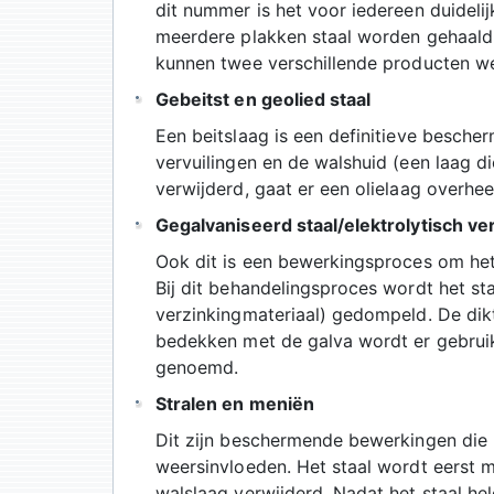
dit nummer is het voor iedereen duidelij
meerdere plakken staal worden gehaald.
kunnen twee verschillende producten we
Gebeitst en geolied staal
Een beitslaag is een definitieve besche
vervuilingen en de walshuid (een laag die
verwijderd, gaat er een olielaag overhee
Gegalvaniseerd staal/elektrolytisch ver
Ook dit is een bewerkingsproces om het 
Bij dit behandelingsproces wordt het sta
verzinkingmateriaal) gedompeld. De dikte
bedekken met de galva wordt er gebruik 
genoemd.
Stralen en meniën
Dit zijn beschermende bewerkingen die 
weersinvloeden. Het staal wordt eerst me
walslaag verwijderd. Nadat het staal h