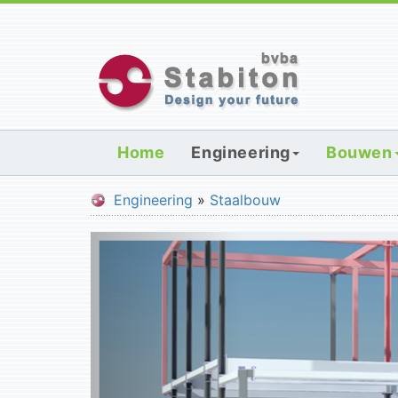
Home
Engineering
Bouwen
Engineering
»
Staalbouw
P
r
e
v
i
o
u
s