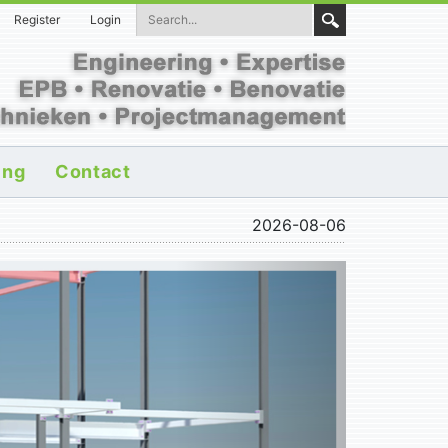
Register
Login
ing
Contact
2026-08-06
N
e
x
t